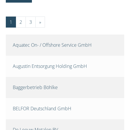
1
2
3
»
Aquatec On- / Offshore Service GmbH
Augustin Entsorgung Holding GmbH
Baggerbetrieb Böhlke
BELFOR Deutschland GmbH
De Leeuw Metalen BV