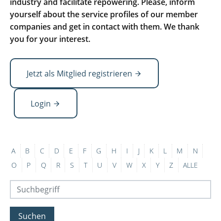
industry and facilitate repowering. Please, inform
yourself about the service profiles of our member
companies and get in contact with them. We thank
you for your interest.
Jetzt als Mitglied registrieren
Login
A
B
C
D
E
F
G
H
I
J
K
L
M
N
O
P
Q
R
S
T
U
V
W
X
Y
Z
ALLE
Suchen