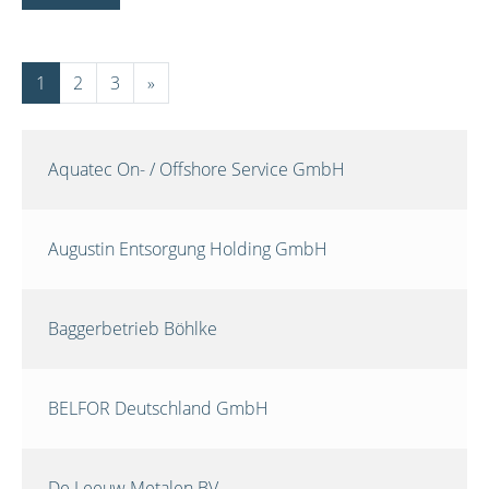
1
2
3
»
Aquatec On- / Offshore Service GmbH
Augustin Entsorgung Holding GmbH
Baggerbetrieb Böhlke
BELFOR Deutschland GmbH
De Leeuw Metalen BV