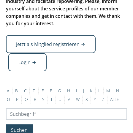
industry and facilitate repowering. Please, inform
yourself about the service profiles of our member
companies and get in contact with them. We thank
you for your interest.
Jetzt als Mitglied registrieren
Login
A
B
C
D
E
F
G
H
I
J
K
L
M
N
O
P
Q
R
S
T
U
V
W
X
Y
Z
ALLE
Suchen