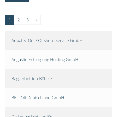
1
2
3
»
Aquatec On- / Offshore Service GmbH
Augustin Entsorgung Holding GmbH
Baggerbetrieb Böhlke
BELFOR Deutschland GmbH
De Leeuw Metalen BV