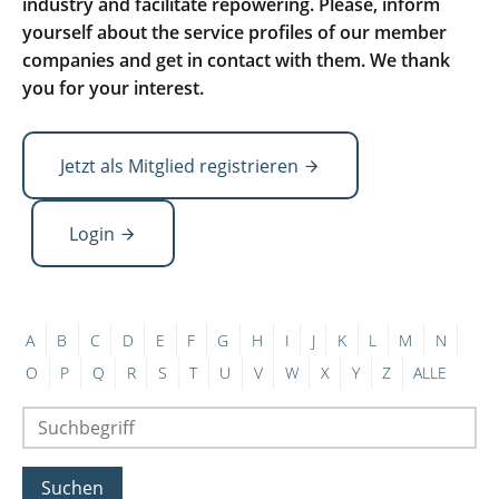
industry and facilitate repowering. Please, inform
yourself about the service profiles of our member
companies and get in contact with them. We thank
you for your interest.
Jetzt als Mitglied registrieren
Login
A
B
C
D
E
F
G
H
I
J
K
L
M
N
O
P
Q
R
S
T
U
V
W
X
Y
Z
ALLE
Suchen