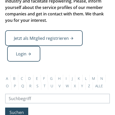
industry and facilitate repowering. Please, inform
yourself about the service profiles of our member
companies and get in contact with them. We thank
you for your interest.
Jetzt als Mitglied registrieren
Login
A
B
C
D
E
F
G
H
I
J
K
L
M
N
O
P
Q
R
S
T
U
V
W
X
Y
Z
ALLE
Suchen