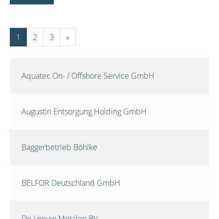
1
2
3
»
Aquatec On- / Offshore Service GmbH
Augustin Entsorgung Holding GmbH
Baggerbetrieb Böhlke
BELFOR Deutschland GmbH
De Leeuw Metalen BV