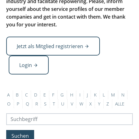
industry and facilitate repowering. Please, inform
yourself about the service profiles of our member
companies and get in contact with them. We thank
you for your interest.
Jetzt als Mitglied registrieren
Login
A
B
C
D
E
F
G
H
I
J
K
L
M
N
O
P
Q
R
S
T
U
V
W
X
Y
Z
ALLE
Suchen