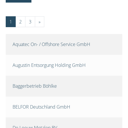
1
2
3
»
Aquatec On- / Offshore Service GmbH
Augustin Entsorgung Holding GmbH
Baggerbetrieb Böhlke
BELFOR Deutschland GmbH
De Leeuw Metalen BV