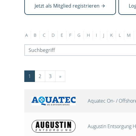
Jetzt als Mitglied registrieren
Lo
A
B
C
D
E
F
G
H
I
J
K
L
M
1
2
3
»
Aquatec On- / Offsho
Augustin Entsorgung