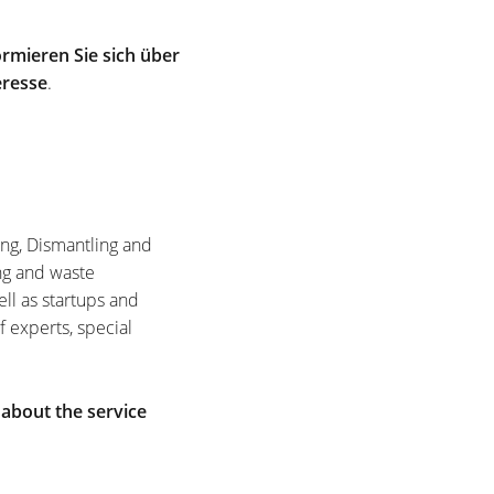
rmieren Sie sich über
eresse
.
ing, Dismantling and
ng and waste
ell as startups and
f experts, special
 about the service