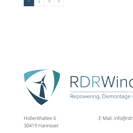
1
2
3
»
Hollerithallee 6
E-Mail:
info@rd
30419 Hannover