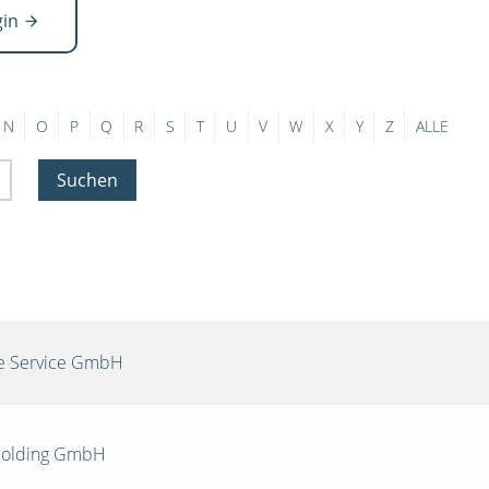
gin
N
O
P
Q
R
S
T
U
V
W
X
Y
Z
ALLE
Suchen
re Service GmbH
 Holding GmbH