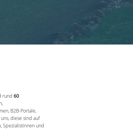
d rund
60
n,
en, B2B-Portale,
ns, diese sind auf
, Spezialistinnen und