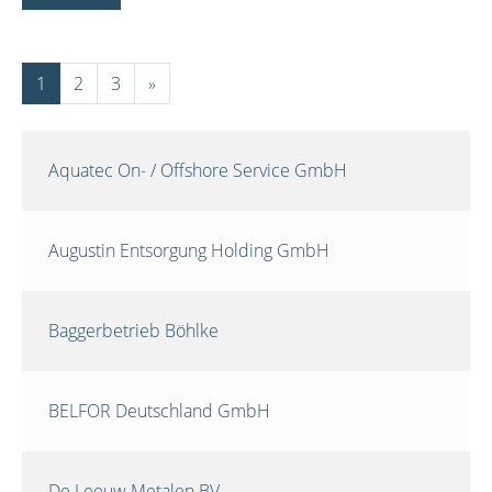
1
2
3
»
Aquatec On- / Offshore Service GmbH
Augustin Entsorgung Holding GmbH
Baggerbetrieb Böhlke
BELFOR Deutschland GmbH
De Leeuw Metalen BV