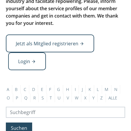
industry and facilitate repowering. Please, inform
yourself about the service profiles of our member
companies and get in contact with them. We thank
you for your interest.
Jetzt als Mitglied registrieren
Login
A
B
C
D
E
F
G
H
I
J
K
L
M
N
O
P
Q
R
S
T
U
V
W
X
Y
Z
ALLE
Suchen