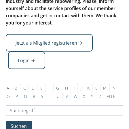
industry and facilitate repowering. Please, inform
yourself about the service profiles of our member
companies and get in contact with them. We thank
you for your interest.
Jetzt als Mitglied registrieren
Login
A
B
C
D
E
F
G
H
I
J
K
L
M
N
O
P
Q
R
S
T
U
V
W
X
Y
Z
ALLE
Suchen