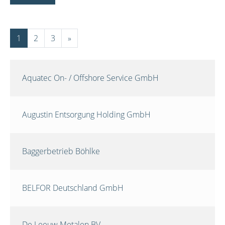
1
2
3
»
Aquatec On- / Offshore Service GmbH
Augustin Entsorgung Holding GmbH
Baggerbetrieb Böhlke
BELFOR Deutschland GmbH
De Leeuw Metalen BV