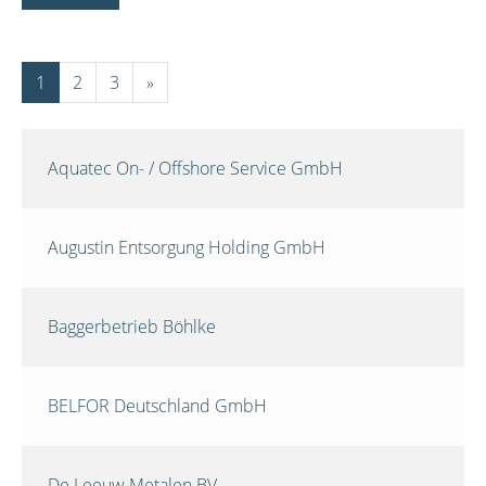
1
2
3
»
Aquatec On- / Offshore Service GmbH
Augustin Entsorgung Holding GmbH
Baggerbetrieb Böhlke
BELFOR Deutschland GmbH
De Leeuw Metalen BV