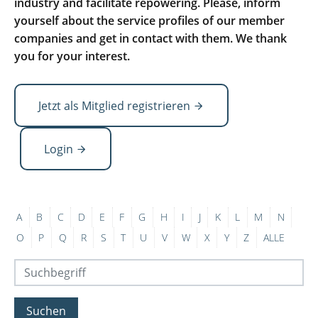
industry and facilitate repowering. Please, inform
yourself about the service profiles of our member
companies and get in contact with them. We thank
you for your interest.
Jetzt als Mitglied registrieren
Login
A
B
C
D
E
F
G
H
I
J
K
L
M
N
O
P
Q
R
S
T
U
V
W
X
Y
Z
ALLE
Suchen