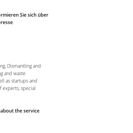
rmieren Sie sich über
eresse
.
ing, Dismantling and
ng and waste
ell as startups and
f experts, special
 about the service