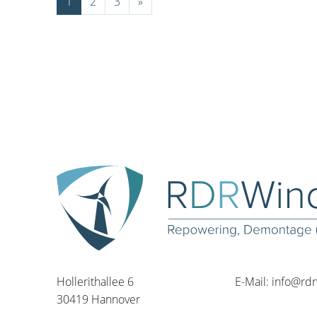
1
2
3
»
Hollerithallee 6
E-Mail:
info@rd
30419 Hannover