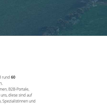
d rund
60
n,
en, B2B-Portale,
ns, diese sind auf
, Spezialistinnen und