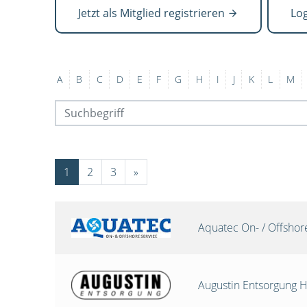
Jetzt als Mitglied registrieren
Lo
A
B
C
D
E
F
G
H
I
J
K
L
M
1
2
3
»
Aquatec On- / Offsho
Augustin Entsorgung