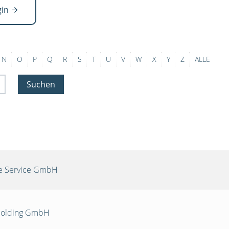
gin
N
O
P
Q
R
S
T
U
V
W
X
Y
Z
ALLE
Suchen
re Service GmbH
 Holding GmbH