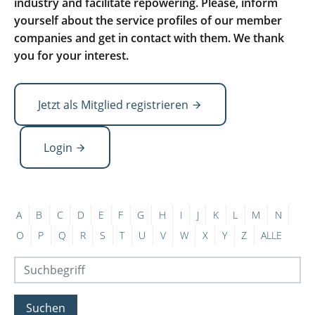
industry and facilitate repowering. Please, inform
yourself about the service profiles of our member
companies and get in contact with them. We thank
you for your interest.
Jetzt als Mitglied registrieren
Login
A
B
C
D
E
F
G
H
I
J
K
L
M
N
O
P
Q
R
S
T
U
V
W
X
Y
Z
ALLE
Suchen