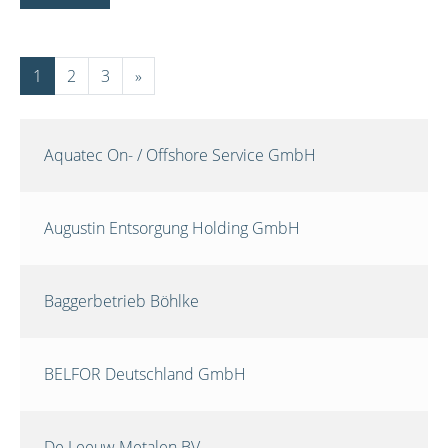
1
2
3
»
Aquatec On- / Offshore Service GmbH
Augustin Entsorgung Holding GmbH
Baggerbetrieb Böhlke
BELFOR Deutschland GmbH
De Leeuw Metalen BV