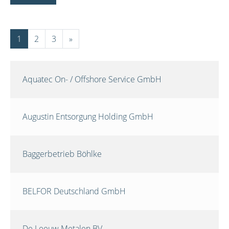
1
2
3
»
Aquatec On- / Offshore Service GmbH
Augustin Entsorgung Holding GmbH
Baggerbetrieb Böhlke
BELFOR Deutschland GmbH
De Leeuw Metalen BV