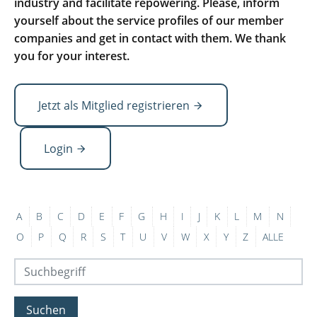
industry and facilitate repowering. Please, inform
yourself about the service profiles of our member
companies and get in contact with them. We thank
you for your interest.
Jetzt als Mitglied registrieren
Login
A
B
C
D
E
F
G
H
I
J
K
L
M
N
O
P
Q
R
S
T
U
V
W
X
Y
Z
ALLE
Suchen