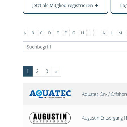
Jetzt als Mitglied registrieren
Lo
A
B
C
D
E
F
G
H
I
J
K
L
M
1
2
3
»
Aquatec On- / Offsho
Augustin Entsorgung