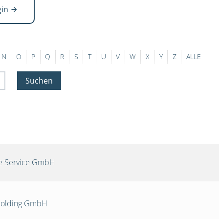
gin
N
O
P
Q
R
S
T
U
V
W
X
Y
Z
ALLE
Suchen
re Service GmbH
 Holding GmbH