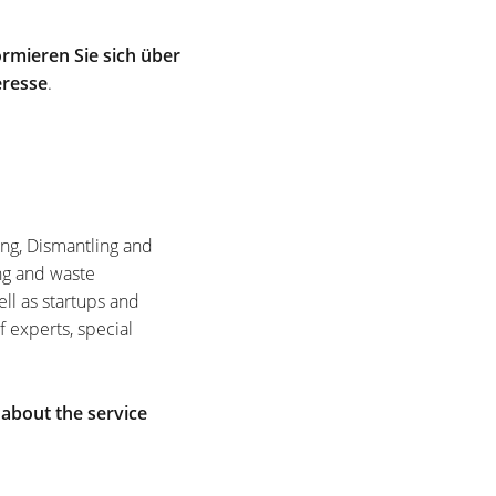
rmieren Sie sich über
eresse
.
ing, Dismantling and
ng and waste
ell as startups and
f experts, special
 about the service