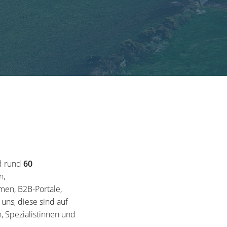
d rund
60
n,
en, B2B-Portale,
ns, diese sind auf
, Spezialistinnen und