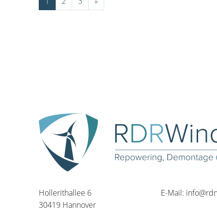
1
2
3
»
Hollerithallee 6
E-Mail:
info@rd
30419 Hannover