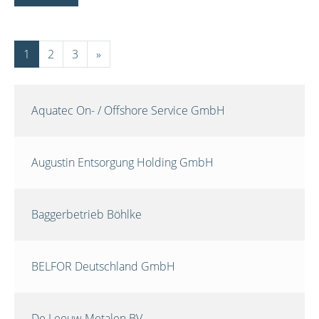
1
2
3
»
Aquatec On- / Offshore Service GmbH
Augustin Entsorgung Holding GmbH
Baggerbetrieb Böhlke
BELFOR Deutschland GmbH
De Leeuw Metalen BV