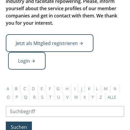
industry and facilitate repowering. Please, inform
yourself about the service profiles of our member
companies and get in contact with them. We thank
you for your interest.
Jetzt als Mitglied registrieren
Login
A
B
C
D
E
F
G
H
I
J
K
L
M
N
O
P
Q
R
S
T
U
V
W
X
Y
Z
ALLE
Suchen