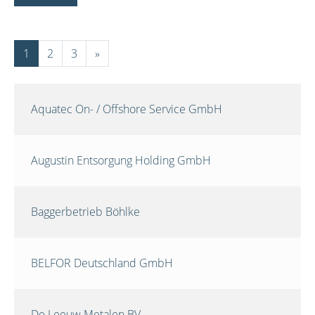
1
2
3
»
Aquatec On- / Offshore Service GmbH
Augustin Entsorgung Holding GmbH
Baggerbetrieb Böhlke
BELFOR Deutschland GmbH
De Leeuw Metalen BV