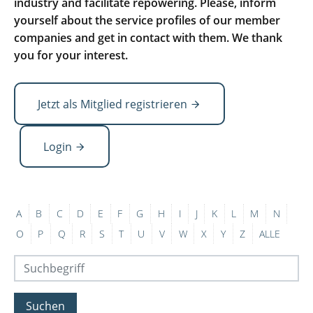
industry and facilitate repowering. Please, inform
yourself about the service profiles of our member
companies and get in contact with them. We thank
you for your interest.
Jetzt als Mitglied registrieren
Login
A
B
C
D
E
F
G
H
I
J
K
L
M
N
O
P
Q
R
S
T
U
V
W
X
Y
Z
ALLE
Suchen