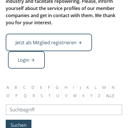
industry and facilitate repowering. Please, inform
yourself about the service profiles of our member
companies and get in contact with them. We thank
you for your interest.
Jetzt als Mitglied registrieren
Login
A
B
C
D
E
F
G
H
I
J
K
L
M
N
O
P
Q
R
S
T
U
V
W
X
Y
Z
ALLE
Suchen