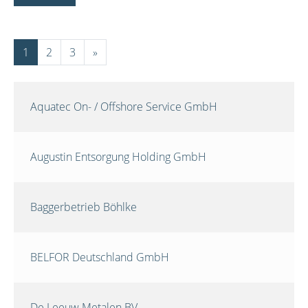
1
2
3
»
Aquatec On- / Offshore Service GmbH
Augustin Entsorgung Holding GmbH
Baggerbetrieb Böhlke
BELFOR Deutschland GmbH
De Leeuw Metalen BV