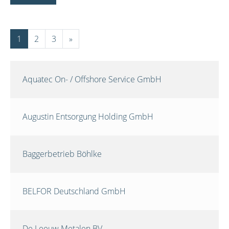
1
2
3
»
Aquatec On- / Offshore Service GmbH
Augustin Entsorgung Holding GmbH
Baggerbetrieb Böhlke
BELFOR Deutschland GmbH
De Leeuw Metalen BV