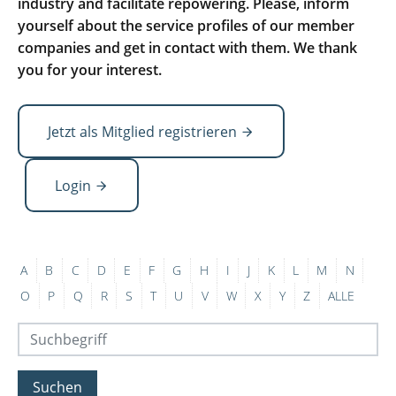
industry and facilitate repowering. Please, inform
yourself about the service profiles of our member
companies and get in contact with them. We thank
you for your interest.
Jetzt als Mitglied registrieren
Login
A
B
C
D
E
F
G
H
I
J
K
L
M
N
O
P
Q
R
S
T
U
V
W
X
Y
Z
ALLE
Suchen