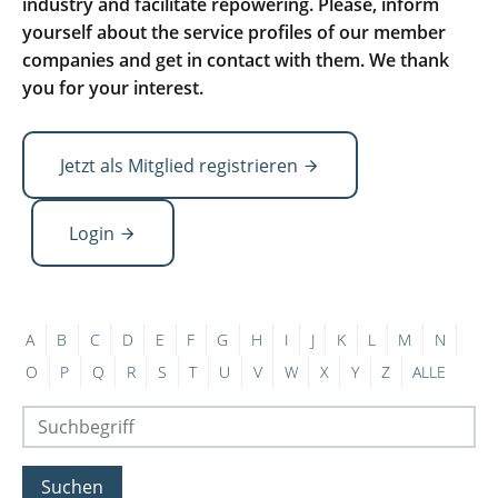
industry and facilitate repowering. Please, inform
yourself about the service profiles of our member
companies and get in contact with them. We thank
you for your interest.
Jetzt als Mitglied registrieren
Login
A
B
C
D
E
F
G
H
I
J
K
L
M
N
O
P
Q
R
S
T
U
V
W
X
Y
Z
ALLE
Suchen