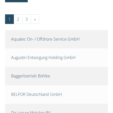
1
2
3
»
Aquatec On- / Offshore Service GmbH
Augustin Entsorgung Holding GmbH
Baggerbetrieb Böhlke
BELFOR Deutschland GmbH
De Leeuw Metalen BV