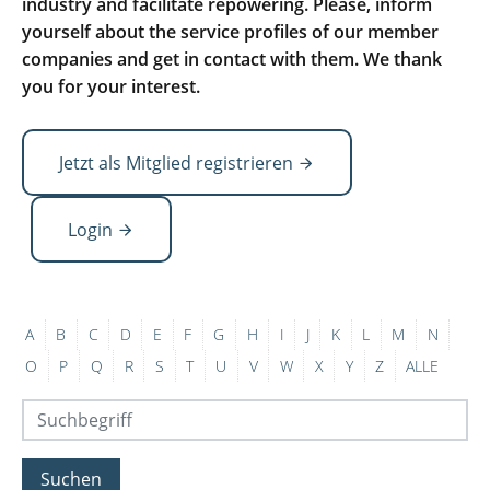
industry and facilitate repowering. Please, inform
yourself about the service profiles of our member
companies and get in contact with them. We thank
you for your interest.
Jetzt als Mitglied registrieren
Login
A
B
C
D
E
F
G
H
I
J
K
L
M
N
O
P
Q
R
S
T
U
V
W
X
Y
Z
ALLE
Suchen