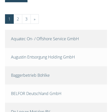
1
2
3
»
Aquatec On- / Offshore Service GmbH
Augustin Entsorgung Holding GmbH
Baggerbetrieb Böhlke
BELFOR Deutschland GmbH
De Leeuw Metalen BV