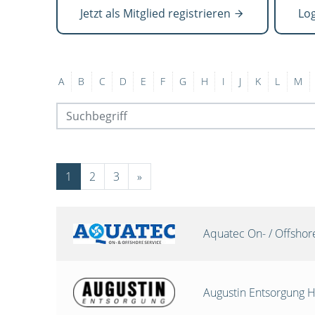
Jetzt als Mitglied registrieren
Lo
A
B
C
D
E
F
G
H
I
J
K
L
M
1
2
3
»
Aquatec On- / Offsho
Augustin Entsorgung