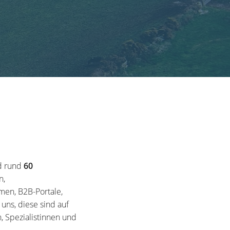
d rund
60
n,
en, B2B-Portale,
ns, diese sind auf
, Spezialistinnen und