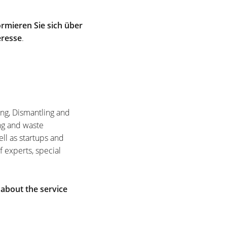
rmieren Sie sich über
eresse
.
ing, Dismantling and
ng and waste
ell as startups and
f experts, special
 about the service