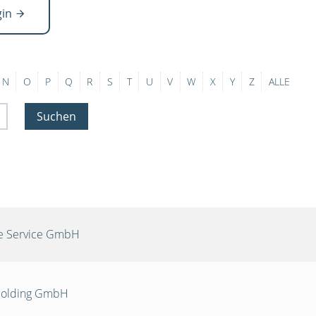
gin
N
O
P
Q
R
S
T
U
V
W
X
Y
Z
ALLE
Suchen
re Service GmbH
 Holding GmbH