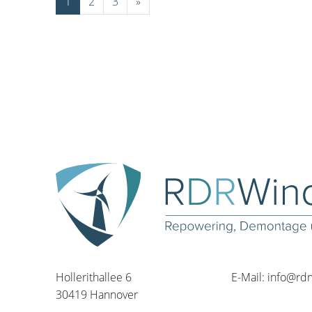
1
2
3
»
Hollerithallee 6
E-Mail:
info@rd
30419 Hannover