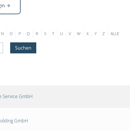
gin
N
O
P
Q
R
S
T
U
V
W
X
Y
Z
ALLE
Suchen
re Service GmbH
 Holding GmbH