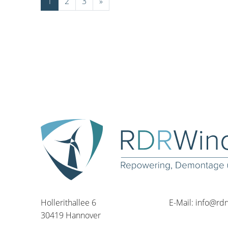
1
2
3
»
Hollerithallee 6
E-Mail:
info@rd
30419 Hannover