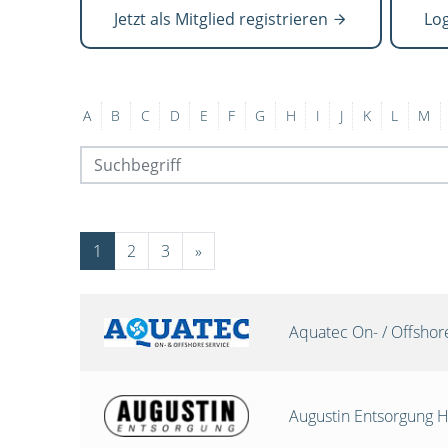
Jetzt als Mitglied registrieren
Lo
A
B
C
D
E
F
G
H
I
J
K
L
M
1
2
3
»
Aquatec On- / Offsho
Augustin Entsorgung