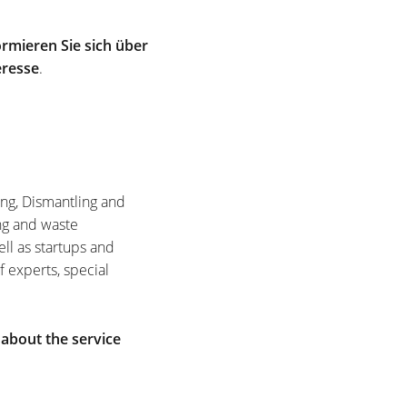
rmieren Sie sich über
eresse
.
ing, Dismantling and
ng and waste
ell as startups and
f experts, special
 about the service