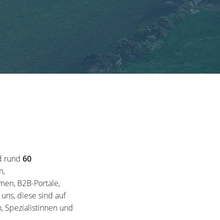
d rund
60
n,
en, B2B-Portale,
ns, diese sind auf
, Spezialistinnen und