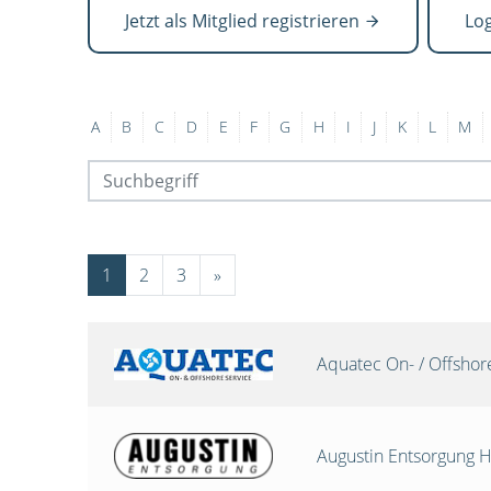
Jetzt als Mitglied registrieren
Lo
A
B
C
D
E
F
G
H
I
J
K
L
M
1
2
3
»
Aquatec On- / Offsho
Augustin Entsorgung