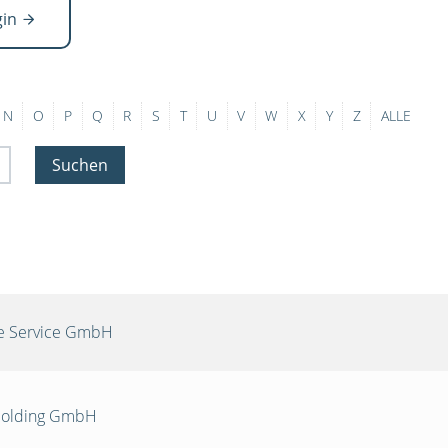
gin
N
O
P
Q
R
S
T
U
V
W
X
Y
Z
ALLE
Suchen
re Service GmbH
 Holding GmbH