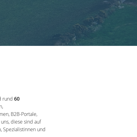
d rund
60
n,
en, B2B-Portale,
ns, diese sind auf
, Spezialistinnen und