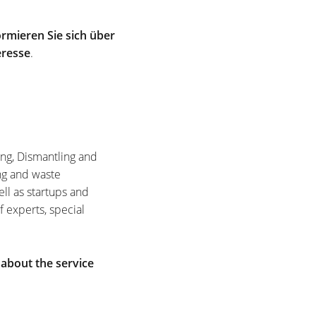
rmieren Sie sich über
eresse
.
ing, Dismantling and
ng and waste
ell as startups and
f experts, special
 about the service