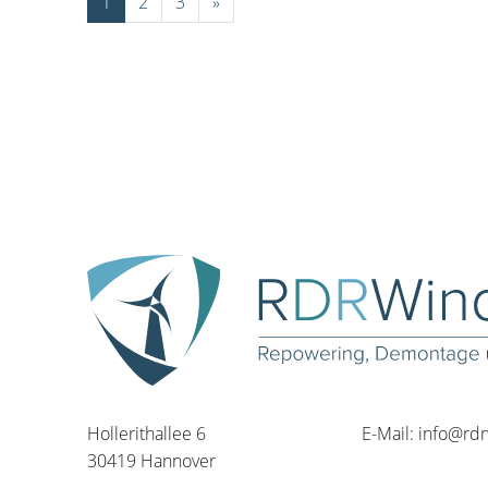
1
2
3
»
Hollerithallee 6
E-Mail:
info@rd
30419 Hannover