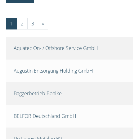
1
2
3
»
Aquatec On- / Offshore Service GmbH
Augustin Entsorgung Holding GmbH
Baggerbetrieb Böhlke
BELFOR Deutschland GmbH
De Leeuw Metalen BV