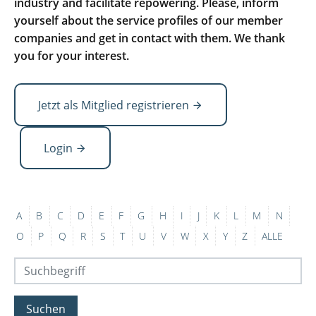
industry and facilitate repowering. Please, inform
yourself about the service profiles of our member
companies and get in contact with them. We thank
you for your interest.
Jetzt als Mitglied registrieren
Login
A
B
C
D
E
F
G
H
I
J
K
L
M
N
O
P
Q
R
S
T
U
V
W
X
Y
Z
ALLE
Suchen