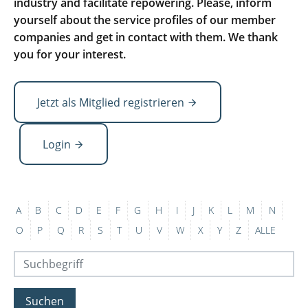
industry and facilitate repowering. Please, inform
yourself about the service profiles of our member
companies and get in contact with them. We thank
you for your interest.
Jetzt als Mitglied registrieren
Login
A
B
C
D
E
F
G
H
I
J
K
L
M
N
O
P
Q
R
S
T
U
V
W
X
Y
Z
ALLE
Suchen