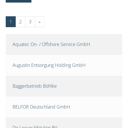
1
2
3
»
Aquatec On- / Offshore Service GmbH
Augustin Entsorgung Holding GmbH
Baggerbetrieb Böhlke
BELFOR Deutschland GmbH
De Leeuw Metalen BV