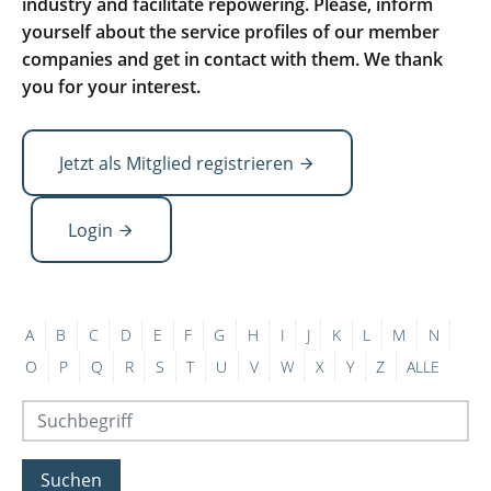
industry and facilitate repowering. Please, inform
yourself about the service profiles of our member
companies and get in contact with them. We thank
you for your interest.
Jetzt als Mitglied registrieren
Login
A
B
C
D
E
F
G
H
I
J
K
L
M
N
O
P
Q
R
S
T
U
V
W
X
Y
Z
ALLE
Suchen