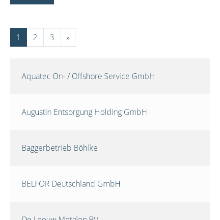
1
2
3
»
Aquatec On- / Offshore Service GmbH
Augustin Entsorgung Holding GmbH
Baggerbetrieb Böhlke
BELFOR Deutschland GmbH
De Leeuw Metalen BV