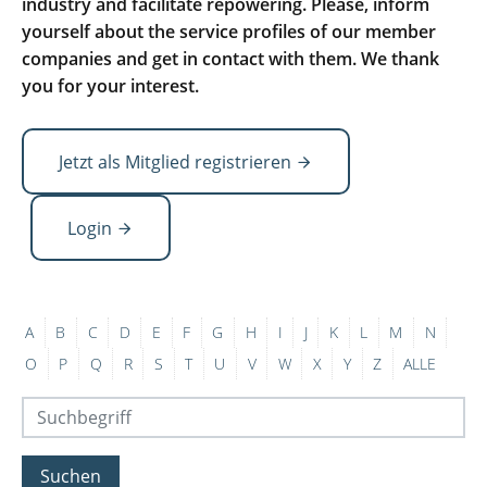
industry and facilitate repowering. Please, inform
yourself about the service profiles of our member
companies and get in contact with them. We thank
you for your interest.
Jetzt als Mitglied registrieren
Login
A
B
C
D
E
F
G
H
I
J
K
L
M
N
O
P
Q
R
S
T
U
V
W
X
Y
Z
ALLE
Suchen