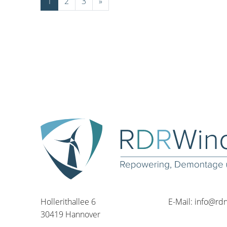
1
2
3
»
Hollerithallee 6
E-Mail:
info@rd
30419 Hannover