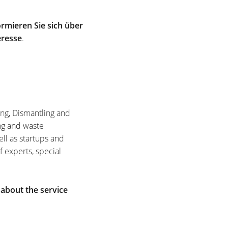
rmieren Sie sich über
eresse
.
ing, Dismantling and
ng and waste
ell as startups and
f experts, special
 about the service