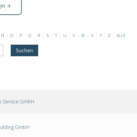
gin
N
O
P
Q
R
S
T
U
V
W
X
Y
Z
ALLE
Suchen
re Service GmbH
 Holding GmbH