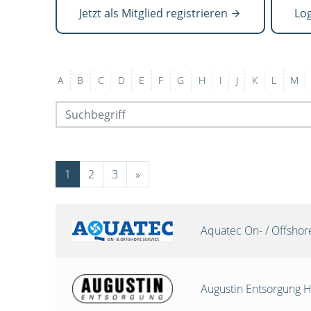
Jetzt als Mitglied registrieren
Lo
A
B
C
D
E
F
G
H
I
J
K
L
M
1
2
3
»
Aquatec On- / Offsho
Augustin Entsorgung