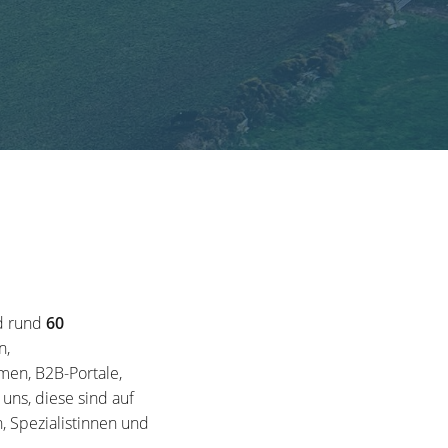
d rund
60
n,
en, B2B-Portale,
ns, diese sind auf
, Spezialistinnen und