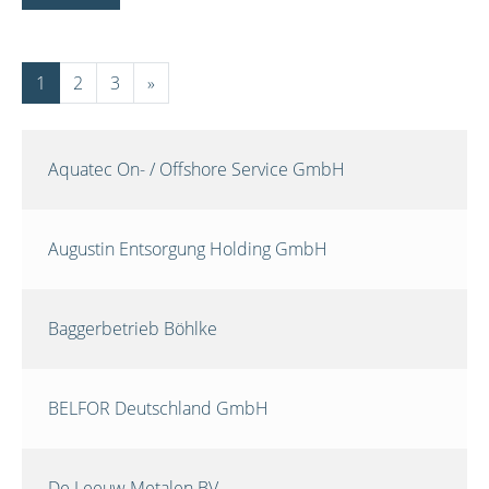
1
2
3
»
Aquatec On- / Offshore Service GmbH
Augustin Entsorgung Holding GmbH
Baggerbetrieb Böhlke
BELFOR Deutschland GmbH
De Leeuw Metalen BV