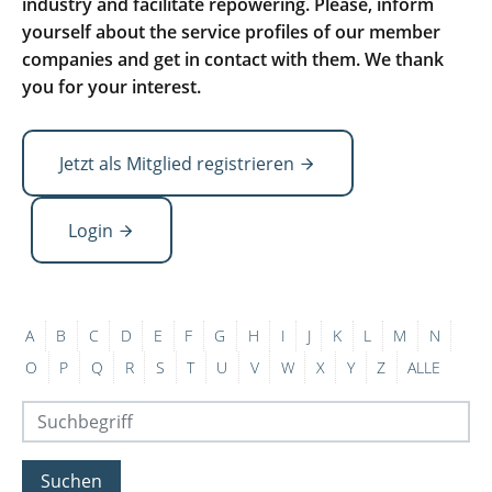
industry and facilitate repowering. Please, inform
yourself about the service profiles of our member
companies and get in contact with them. We thank
you for your interest.
Jetzt als Mitglied registrieren
Login
A
B
C
D
E
F
G
H
I
J
K
L
M
N
O
P
Q
R
S
T
U
V
W
X
Y
Z
ALLE
Suchen