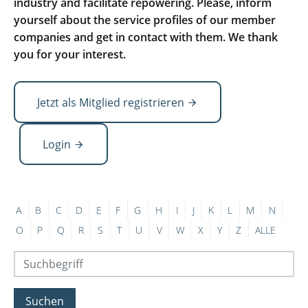
industry and facilitate repowering. Please, inform
yourself about the service profiles of our member
companies and get in contact with them. We thank
you for your interest.
Jetzt als Mitglied registrieren
Login
A
B
C
D
E
F
G
H
I
J
K
L
M
N
O
P
Q
R
S
T
U
V
W
X
Y
Z
ALLE
Suchen