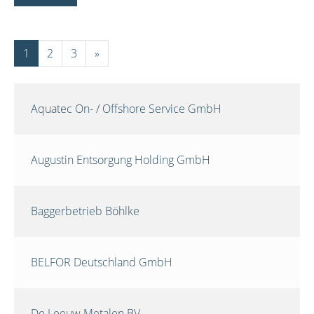
1
2
3
»
Aquatec On- / Offshore Service GmbH
Augustin Entsorgung Holding GmbH
Baggerbetrieb Böhlke
BELFOR Deutschland GmbH
De Leeuw Metalen BV