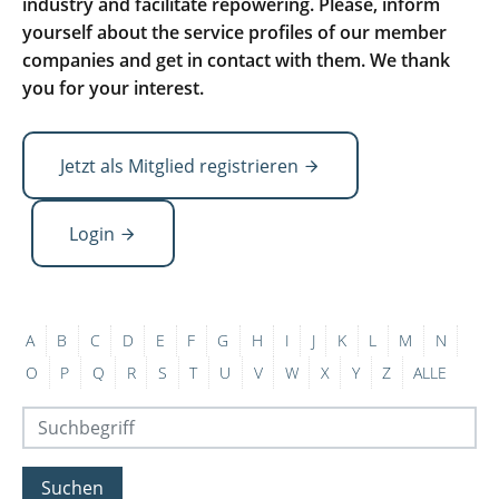
industry and facilitate repowering. Please, inform
yourself about the service profiles of our member
companies and get in contact with them. We thank
you for your interest.
Jetzt als Mitglied registrieren
Login
A
B
C
D
E
F
G
H
I
J
K
L
M
N
O
P
Q
R
S
T
U
V
W
X
Y
Z
ALLE
Suchen