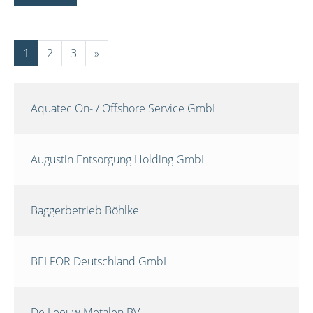
1
2
3
»
Aquatec On- / Offshore Service GmbH
Augustin Entsorgung Holding GmbH
Baggerbetrieb Böhlke
BELFOR Deutschland GmbH
De Leeuw Metalen BV