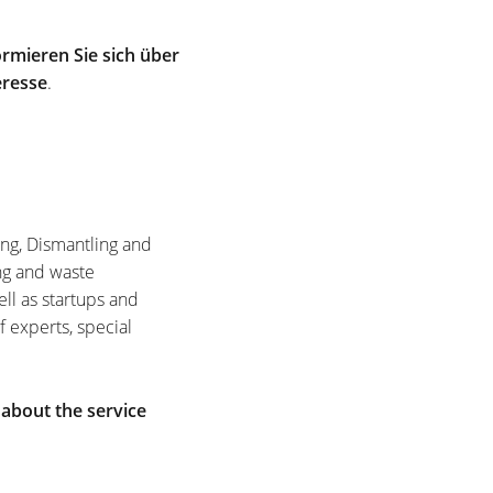
rmieren Sie sich über
eresse
.
ing, Dismantling and
ng and waste
ell as startups and
f experts, special
 about the service