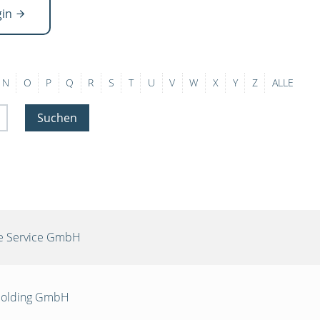
gin
N
O
P
Q
R
S
T
U
V
W
X
Y
Z
ALLE
Suchen
re Service GmbH
 Holding GmbH