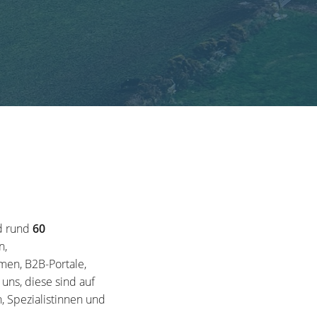
d rund
60
n,
en, B2B-Portale,
ns, diese sind auf
, Spezialistinnen und