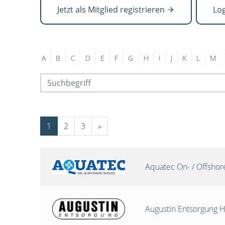
Jetzt als Mitglied registrieren
Lo
A
B
C
D
E
F
G
H
I
J
K
L
M
1
2
3
»
Aquatec On- / Offsho
Augustin Entsorgung