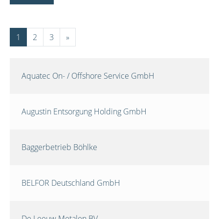
1
2
3
»
Aquatec On- / Offshore Service GmbH
Augustin Entsorgung Holding GmbH
Baggerbetrieb Böhlke
BELFOR Deutschland GmbH
De Leeuw Metalen BV