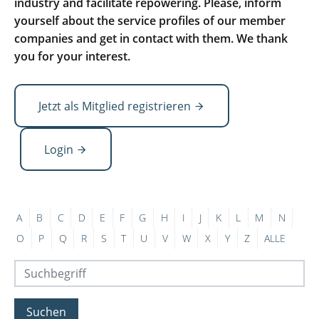
industry and facilitate repowering. Please, inform
yourself about the service profiles of our member
companies and get in contact with them. We thank
you for your interest.
Jetzt als Mitglied registrieren
Login
A
B
C
D
E
F
G
H
I
J
K
L
M
N
O
P
Q
R
S
T
U
V
W
X
Y
Z
ALLE
Suchen