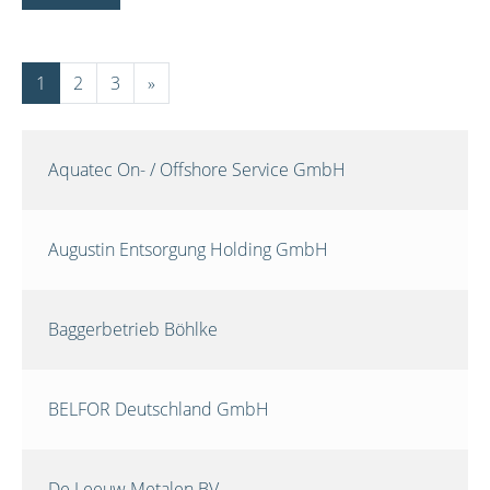
1
2
3
»
Aquatec On- / Offshore Service GmbH
Augustin Entsorgung Holding GmbH
Baggerbetrieb Böhlke
BELFOR Deutschland GmbH
De Leeuw Metalen BV