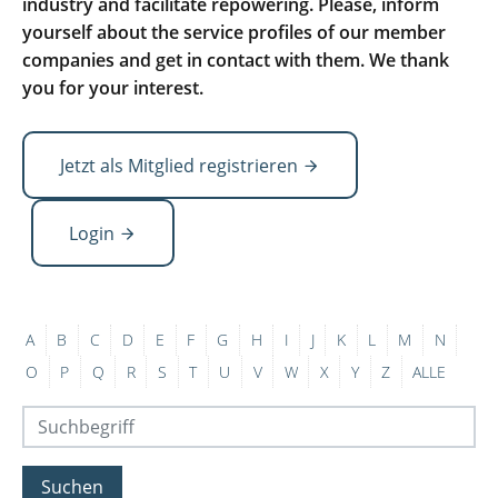
industry and facilitate repowering. Please, inform
yourself about the service profiles of our member
companies and get in contact with them. We thank
you for your interest.
Jetzt als Mitglied registrieren
Login
A
B
C
D
E
F
G
H
I
J
K
L
M
N
O
P
Q
R
S
T
U
V
W
X
Y
Z
ALLE
Suchen