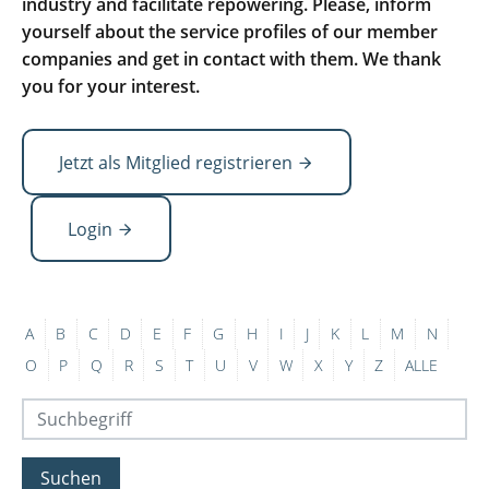
industry and facilitate repowering. Please, inform
yourself about the service profiles of our member
companies and get in contact with them. We thank
you for your interest.
Jetzt als Mitglied registrieren
Login
A
B
C
D
E
F
G
H
I
J
K
L
M
N
O
P
Q
R
S
T
U
V
W
X
Y
Z
ALLE
Suchen