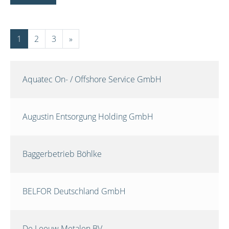
1
2
3
»
Aquatec On- / Offshore Service GmbH
Augustin Entsorgung Holding GmbH
Baggerbetrieb Böhlke
BELFOR Deutschland GmbH
De Leeuw Metalen BV