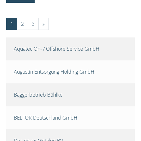
1
2
3
»
Aquatec On- / Offshore Service GmbH
Augustin Entsorgung Holding GmbH
Baggerbetrieb Böhlke
BELFOR Deutschland GmbH
De Leeuw Metalen BV