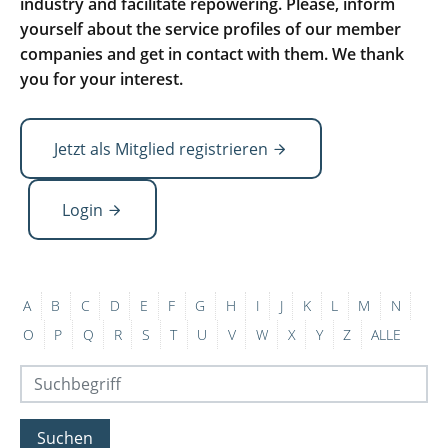
industry and facilitate repowering. Please, inform
yourself about the service profiles of our member
companies and get in contact with them. We thank
you for your interest.
Jetzt als Mitglied registrieren
Login
A
B
C
D
E
F
G
H
I
J
K
L
M
N
O
P
Q
R
S
T
U
V
W
X
Y
Z
ALLE
Suchen