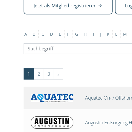
Jetzt als Mitglied registrieren
Lo
A
B
C
D
E
F
G
H
I
J
K
L
M
1
2
3
»
Aquatec On- / Offsho
Augustin Entsorgung