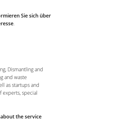
rmieren Sie sich über
eresse
.
ing, Dismantling and
ng and waste
ell as startups and
f experts, special
 about the service