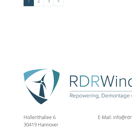
1
2
3
»
Hollerithallee 6
E-Mail:
info@rd
30419 Hannover