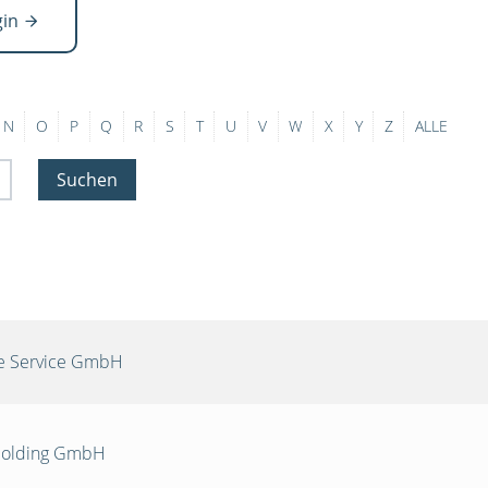
gin
N
O
P
Q
R
S
T
U
V
W
X
Y
Z
ALLE
Suchen
re Service GmbH
 Holding GmbH