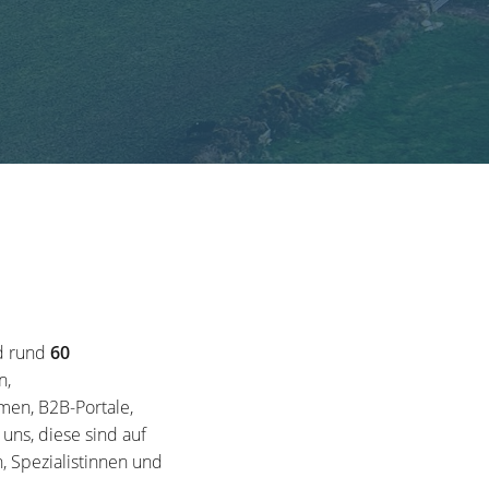
d rund
60
n,
en, B2B-Portale,
ns, diese sind auf
, Spezialistinnen und