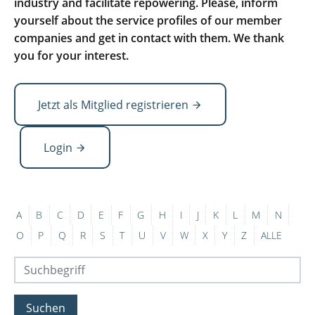
industry and facilitate repowering. Please, inform
yourself about the service profiles of our member
companies and get in contact with them. We thank
you for your interest.
Jetzt als Mitglied registrieren
Login
A
B
C
D
E
F
G
H
I
J
K
L
M
N
O
P
Q
R
S
T
U
V
W
X
Y
Z
ALLE
Suchen