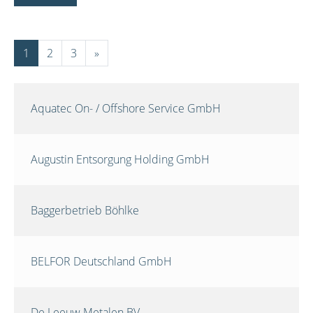
1
2
3
»
Aquatec On- / Offshore Service GmbH
Augustin Entsorgung Holding GmbH
Baggerbetrieb Böhlke
BELFOR Deutschland GmbH
De Leeuw Metalen BV