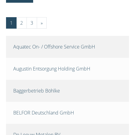
1
2
3
»
Aquatec On- / Offshore Service GmbH
Augustin Entsorgung Holding GmbH
Baggerbetrieb Böhlke
BELFOR Deutschland GmbH
De Leeuw Metalen BV