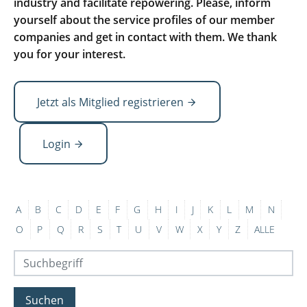
industry and facilitate repowering. Please, inform
yourself about the service profiles of our member
companies and get in contact with them. We thank
you for your interest.
Jetzt als Mitglied registrieren
Login
A
B
C
D
E
F
G
H
I
J
K
L
M
N
O
P
Q
R
S
T
U
V
W
X
Y
Z
ALLE
Suchen