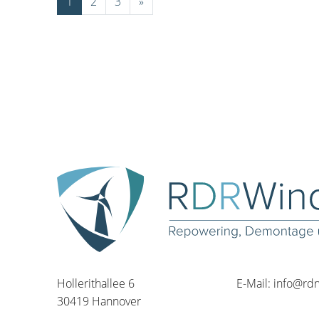
1
2
3
»
Hollerithallee 6
E-Mail:
info@rd
30419 Hannover