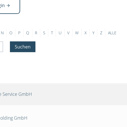
gin
N
O
P
Q
R
S
T
U
V
W
X
Y
Z
ALLE
Suchen
re Service GmbH
 Holding GmbH