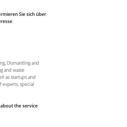
rmieren Sie sich über
eresse
.
ing, Dismantling and
ng and waste
ell as startups and
f experts, special
 about the service