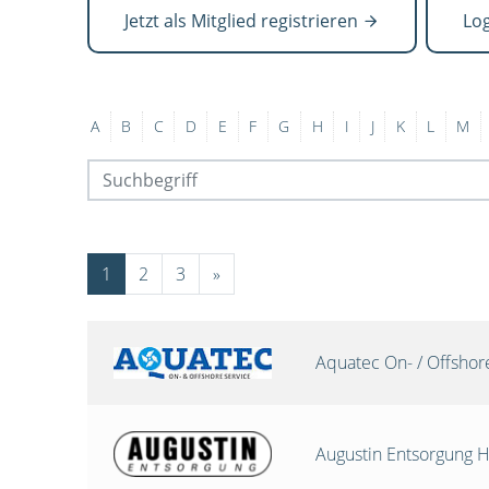
Jetzt als Mitglied registrieren
Lo
A
B
C
D
E
F
G
H
I
J
K
L
M
1
2
3
»
Aquatec On- / Offsho
Augustin Entsorgung