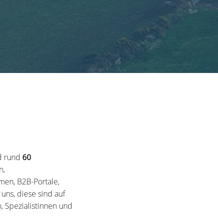
d rund
60
n,
en, B2B-Portale,
ns, diese sind auf
, Spezialistinnen und