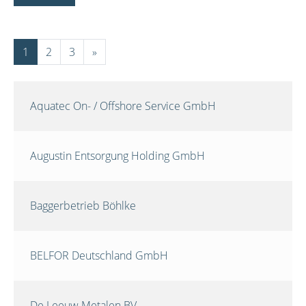
1
2
3
»
Aquatec On- / Offshore Service GmbH
Augustin Entsorgung Holding GmbH
Baggerbetrieb Böhlke
BELFOR Deutschland GmbH
De Leeuw Metalen BV