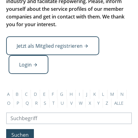
industry and facilitate repowering. Please, inform
yourself about the service profiles of our member
companies and get in contact with them. We thank
you for your interest.
Jetzt als Mitglied registrieren
Login
A
B
C
D
E
F
G
H
I
J
K
L
M
N
O
P
Q
R
S
T
U
V
W
X
Y
Z
ALLE
Suchen