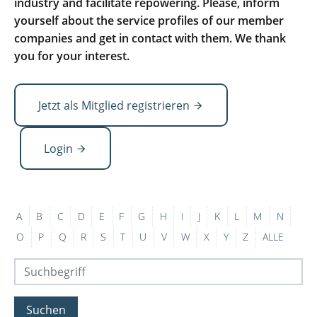
industry and facilitate repowering. Please, inform
yourself about the service profiles of our member
companies and get in contact with them. We thank
you for your interest.
Jetzt als Mitglied registrieren
Login
A
B
C
D
E
F
G
H
I
J
K
L
M
N
O
P
Q
R
S
T
U
V
W
X
Y
Z
ALLE
Suchen