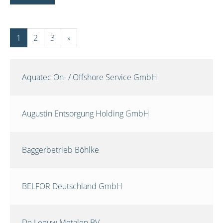
1
2
3
»
Aquatec On- / Offshore Service GmbH
Augustin Entsorgung Holding GmbH
Baggerbetrieb Böhlke
BELFOR Deutschland GmbH
De Leeuw Metalen BV