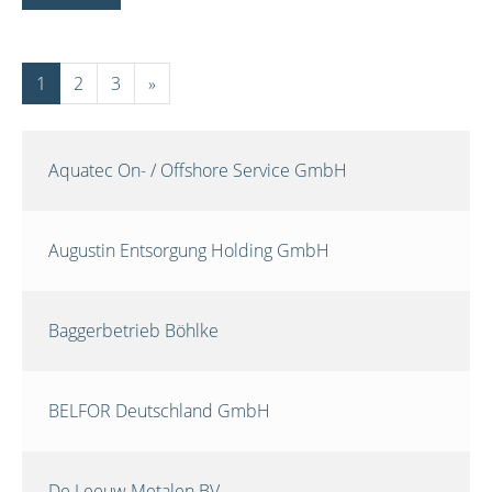
1
2
3
»
Aquatec On- / Offshore Service GmbH
Augustin Entsorgung Holding GmbH
Baggerbetrieb Böhlke
BELFOR Deutschland GmbH
De Leeuw Metalen BV