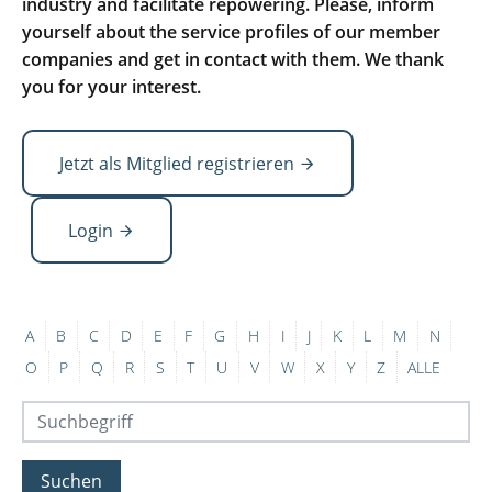
industry and facilitate repowering. Please, inform
yourself about the service profiles of our member
companies and get in contact with them. We thank
you for your interest.
Jetzt als Mitglied registrieren
Login
A
B
C
D
E
F
G
H
I
J
K
L
M
N
O
P
Q
R
S
T
U
V
W
X
Y
Z
ALLE
Suchen