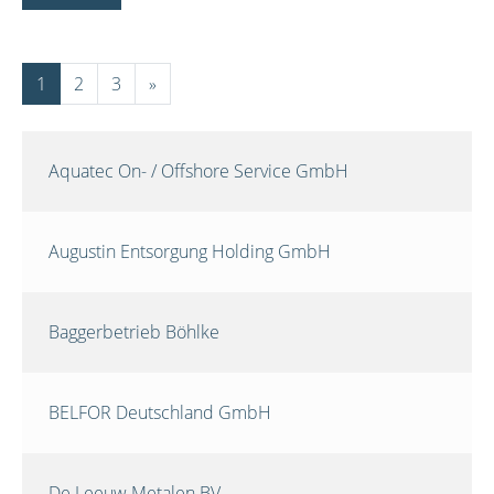
1
2
3
»
Aquatec On- / Offshore Service GmbH
Augustin Entsorgung Holding GmbH
Baggerbetrieb Böhlke
BELFOR Deutschland GmbH
De Leeuw Metalen BV