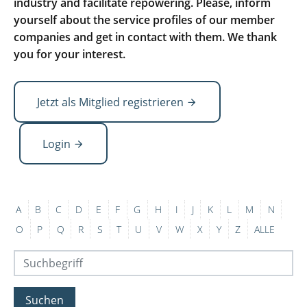
industry and facilitate repowering. Please, inform
yourself about the service profiles of our member
companies and get in contact with them. We thank
you for your interest.
Jetzt als Mitglied registrieren
Login
A
B
C
D
E
F
G
H
I
J
K
L
M
N
O
P
Q
R
S
T
U
V
W
X
Y
Z
ALLE
Suchen