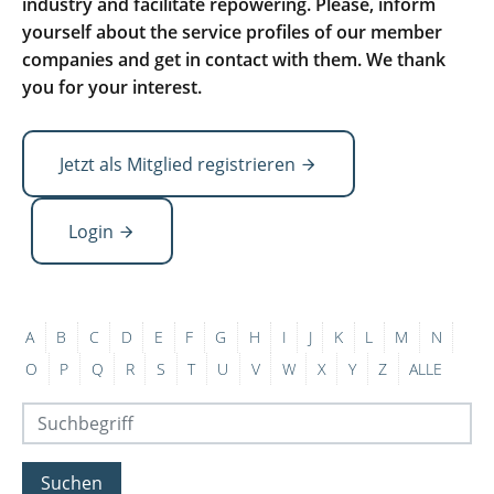
industry and facilitate repowering. Please, inform
yourself about the service profiles of our member
companies and get in contact with them. We thank
you for your interest.
Jetzt als Mitglied registrieren
Login
A
B
C
D
E
F
G
H
I
J
K
L
M
N
O
P
Q
R
S
T
U
V
W
X
Y
Z
ALLE
Suchen