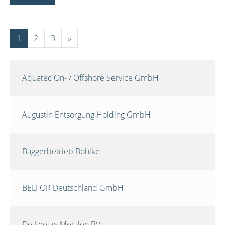
1
2
3
»
Aquatec On- / Offshore Service GmbH
Augustin Entsorgung Holding GmbH
Baggerbetrieb Böhlke
BELFOR Deutschland GmbH
De Leeuw Metalen BV