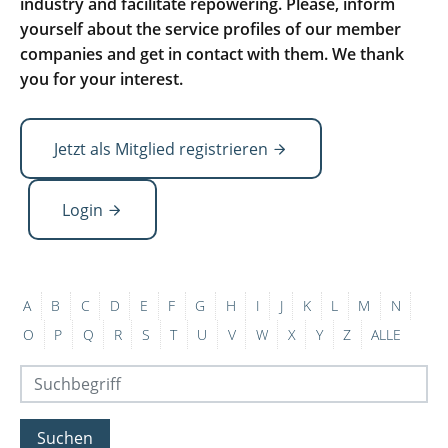
industry and facilitate repowering. Please, inform
yourself about the service profiles of our member
companies and get in contact with them. We thank
you for your interest.
Jetzt als Mitglied registrieren
Login
A
B
C
D
E
F
G
H
I
J
K
L
M
N
O
P
Q
R
S
T
U
V
W
X
Y
Z
ALLE
Suchen