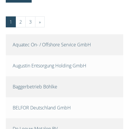
1
2
3
»
Aquatec On- / Offshore Service GmbH
Augustin Entsorgung Holding GmbH
Baggerbetrieb Böhlke
BELFOR Deutschland GmbH
De Leeuw Metalen BV