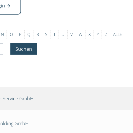
gin
N
O
P
Q
R
S
T
U
V
W
X
Y
Z
ALLE
Suchen
re Service GmbH
 Holding GmbH