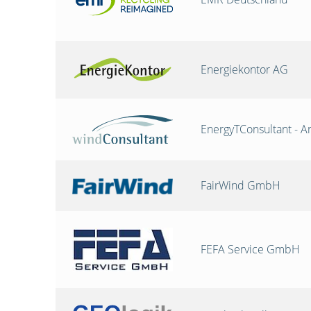
Energiekontor AG
EnergyTConsultant - A
FairWind GmbH
FEFA Service GmbH