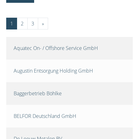
1
2
3
»
Aquatec On- / Offshore Service GmbH
Augustin Entsorgung Holding GmbH
Baggerbetrieb Böhlke
BELFOR Deutschland GmbH
De Leeuw Metalen BV