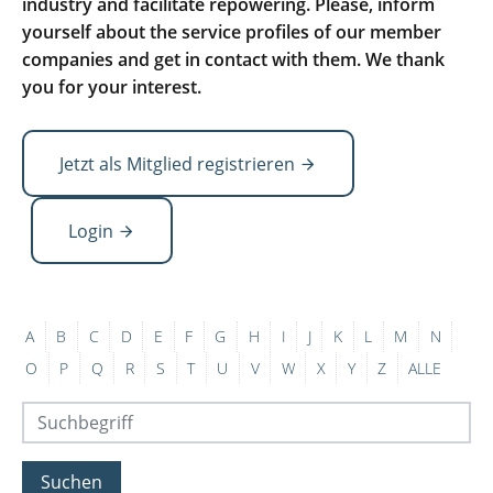
industry and facilitate repowering. Please, inform
yourself about the service profiles of our member
companies and get in contact with them. We thank
you for your interest.
Jetzt als Mitglied registrieren
Login
A
B
C
D
E
F
G
H
I
J
K
L
M
N
O
P
Q
R
S
T
U
V
W
X
Y
Z
ALLE
Suchen