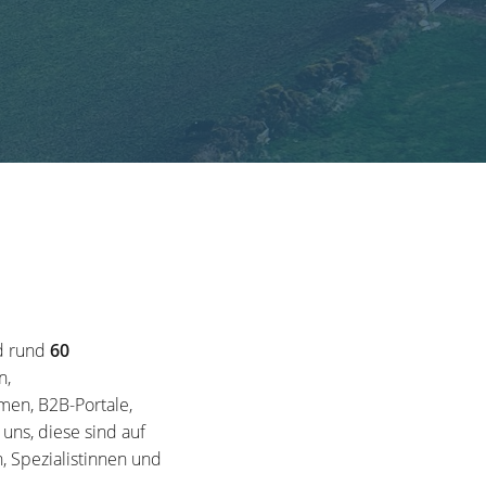
d rund
60
n,
en, B2B-Portale,
ns, diese sind auf
, Spezialistinnen und