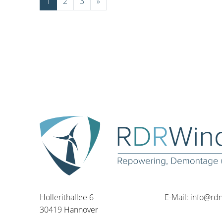
1
2
3
»
Hollerithallee 6
E-Mail:
info@rd
30419 Hannover