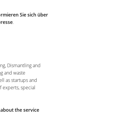
rmieren Sie sich über
eresse
.
ing, Dismantling and
ng and waste
ell as startups and
f experts, special
 about the service