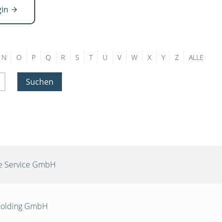
gin
N
O
P
Q
R
S
T
U
V
W
X
Y
Z
ALLE
Suchen
re Service GmbH
 Holding GmbH