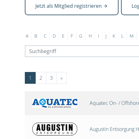
Jetzt als Mitglied registrieren
Lo
A
B
C
D
E
F
G
H
I
J
K
L
M
1
2
3
»
Aquatec On- / Offsho
Augustin Entsorgung