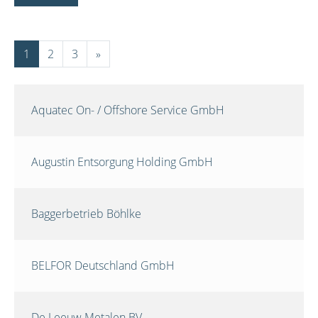
1
2
3
»
Aquatec On- / Offshore Service GmbH
Augustin Entsorgung Holding GmbH
Baggerbetrieb Böhlke
BELFOR Deutschland GmbH
De Leeuw Metalen BV