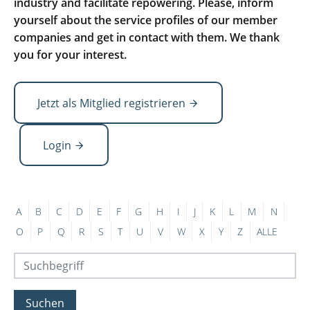
industry and facilitate repowering. Please, inform
yourself about the service profiles of our member
companies and get in contact with them. We thank
you for your interest.
Jetzt als Mitglied registrieren
Login
A
B
C
D
E
F
G
H
I
J
K
L
M
N
O
P
Q
R
S
T
U
V
W
X
Y
Z
ALLE
Suchen