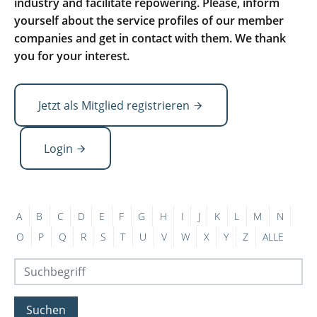
industry and facilitate repowering. Please, inform
yourself about the service profiles of our member
companies and get in contact with them. We thank
you for your interest.
Jetzt als Mitglied registrieren
Login
A
B
C
D
E
F
G
H
I
J
K
L
M
N
O
P
Q
R
S
T
U
V
W
X
Y
Z
ALLE
Suchen