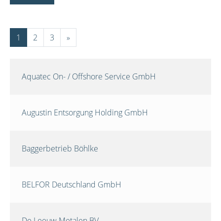
1
2
3
»
Aquatec On- / Offshore Service GmbH
Augustin Entsorgung Holding GmbH
Baggerbetrieb Böhlke
BELFOR Deutschland GmbH
De Leeuw Metalen BV